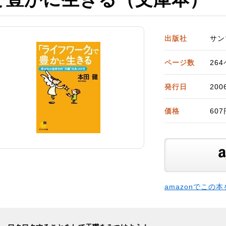
出版社
サン
ページ数
26
発行日
20
価格
60
amazonでこの