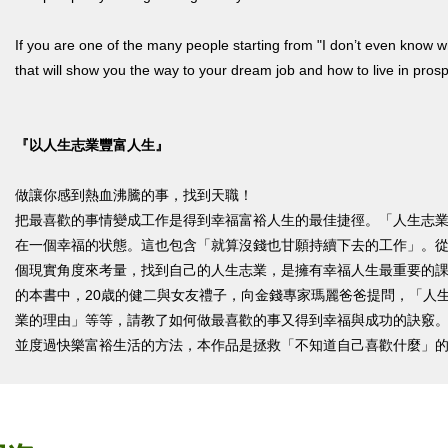
If you are one of the many people starting from "I don’t even know wha
that will show you the way to your dream job and how to live in prosp
『以人生志業豐富人生』
做讓你感到熱血沸騰的事，找到天職！
把最喜歡的事情變成工作是得到幸福富裕人生的最佳捷徑。「人生志
在一個幸福的状態。這也包含「就算沒錢也甘願持續下去的工作」。
個現實角度來考量，找到自己的人生志業，是擁有幸福人生最重要的
的本書中，20歳的健二與女友禮子，向金錢專家瑪麗爸爸提問，「人
業的理由」等等，請教了如何做最喜歡的事又得到幸福與成功的訣竅
並度過快樂富裕生活的方法，本作品是拯救「不知道自己喜歡什麼」