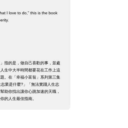
t I love to do,” this is the book
erity.
業」指的是，做自己喜歡的事，並處
從人生中大半時間都要花在工作上這
課題。在「幸福小富翁」系列第三集
生志業是什麼?」「無法實踐人生志
。幫助你找出讓你心跳加速的天職，
的你的人生最佳指南。