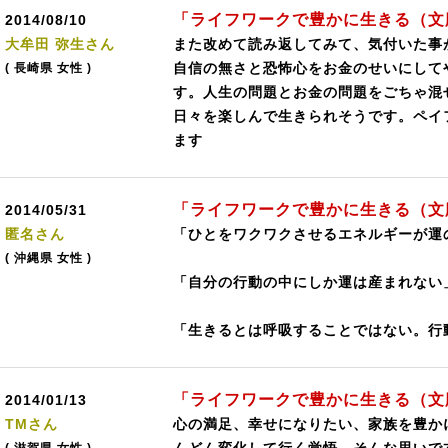
「ライフワークで豊かに生きる（文
2014/08/10
大牟田 弥生さん
また改めて読み返してみて、気付いた事
自信の無さと恐怖心をお金のせいにして
( 長崎県 女性 )
す。人生の問題とお金の問題をごちゃ混
日々を楽しんで生きられそうです。ペイ
ます
「ライフワークで豊かに生きる（文
2014/05/31
匿名さん
「ひとをワクワクさせるエネルギーが運
( 沖縄県 女性 )
「自分の行動の中にしか運は産まれない
「生きるとは呼吸することではない。行
「ライフワークで豊かに生きる（文
2014/01/13
TMさん
心の満足、幸せになりたい、家族を豊か