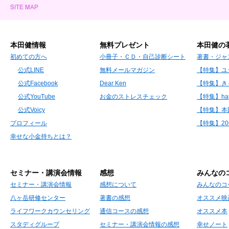
本田健情報
無料プレゼント
本田健の
初めての方へ
小冊子・ＣＤ・自己診断シート
著書・ジャ
公式LINE
無料メールマガジン
【特集】ユ
公式Facebook
Dear Ken
【特集】き
公式YouTube
お金のストレスチェック
【特集】hap
公式Voicy
【特集】本
プロフィール
【特集】2
幸せな小金持ちとは？
セミナー・講演会情報
感想
みんなの
セミナー・講演会情報
感想について
みんなのコ
八ヶ岳研修センター
著書の感想
オススメ映
ライフワークカウンセリング
通信コースの感想
オススメ本
スタディグループ
セミナー・講演会情報の感想
幸せノート