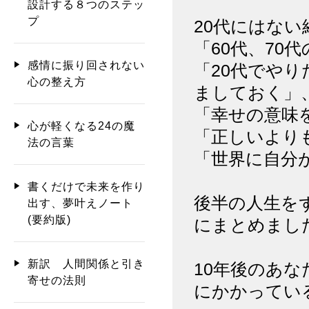
設計する８つのステッ
プ
20代にはない
「60代、70
感情に振り回されない
「20代でや
心の整え方
ましておく」
「幸せの意味
心が軽くなる24の魔
「正しいより
法の言葉
「世界に自分
書くだけで未来を作り
後半の人生を
出す、夢叶えノート
(要約版)
にまとめまし
新訳 人間関係と引き
10年後のあ
寄せの法則
にかかってい