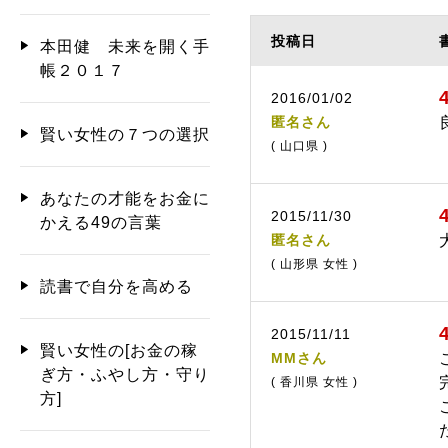
投稿日
本田健 未来を開く手
帳２０１７
2016/01/02
匿名さん
賢い女性の７つの選択
( 山口県 )
あなたの才能をお金に
2015/11/30
かえる49の言葉
匿名さん
( 山形県 女性 )
読書で自分を高める
2015/11/11
賢い女性の[お金の稼
MMさん
ぎ方・ふやし方・守り
( 香川県 女性 )
方]