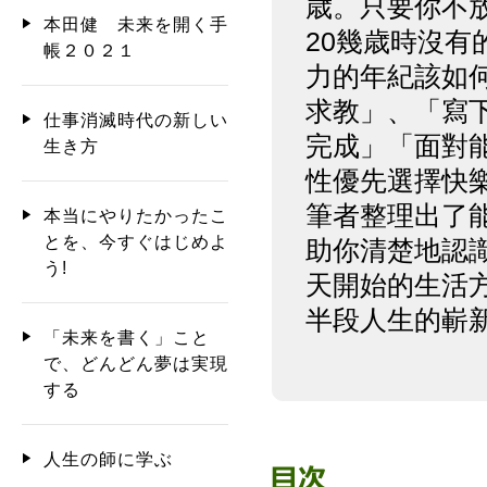
歳。只要你不
本田健 未来を開く手
20幾歳時沒有
帳２０２１
力的年紀該如何
求教」、「寫
仕事消滅時代の新しい
完成」「面對
生き方
性優先選擇快
筆者整理出了
本当にやりたかったこ
とを、今すぐはじめよ
助你清楚地認
う!
天開始的生活
半段人生的嶄
「未来を書く」こと
で、どんどん夢は実現
する
人生の師に学ぶ