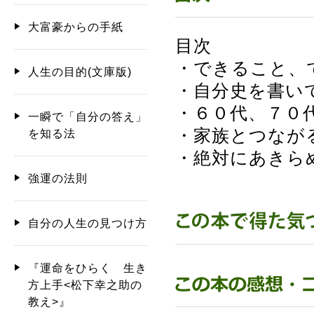
大富豪からの手紙
目次
・できること、
人生の目的(文庫版)
・自分史を書い
・６０代、７０
一瞬で「自分の答え」
・家族とつなが
を知る法
・絶対にあきら
強運の法則
自分の人生の見つけ方
『運命をひらく 生き
方上手<松下幸之助の
教え>』