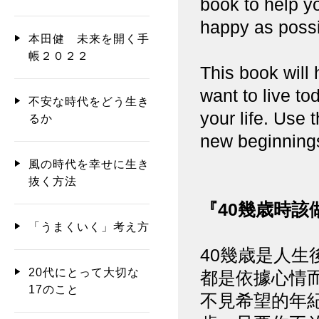
book to help yo
happy as possi
本田健 未来を開く手
帳２０２２
This book will
want to live tod
不安な時代をどう生き
your life. Use 
るか
new beginning
風の時代を幸せに生き
抜く方法
『40幾歳時該
「うまくいく」考え方
40幾歳是人生
20代にとって大切な
都是依據心情而
17のこと
不見希望的年紀