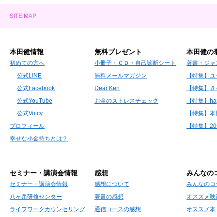
本田健情報
無料プレゼント
本田健の
初めての方へ
小冊子・ＣＤ・自己診断シート
著書・ジャ
公式LINE
無料メールマガジン
【特集】ユ
公式Facebook
Dear Ken
【特集】き
公式YouTube
お金のストレスチェック
【特集】hap
公式Voicy
【特集】本
プロフィール
【特集】2
幸せな小金持ちとは？
セミナー・講演会情報
感想
みんなの
セミナー・講演会情報
感想について
みんなのコ
八ヶ岳研修センター
著書の感想
オススメ映
ライフワークカウンセリング
通信コースの感想
オススメ本