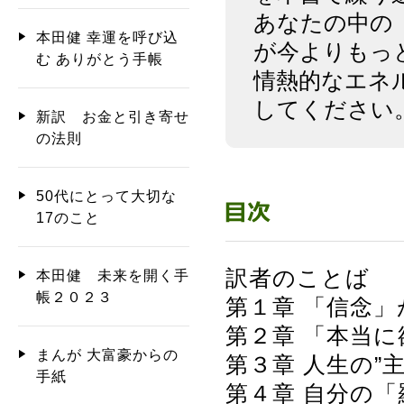
あなたの中の
本田健 幸運を呼び込
が今よりもっ
む ありがとう手帳
情熱的なエネ
してください
新訳 お金と引き寄せ
の法則
50代にとって大切な
17のこと
訳者のことば
本田健 未来を開く手
帳２０２３
第１章 「信念
第２章 「本当
まんが 大富豪からの
第３章 人生の”
手紙
第４章 自分の