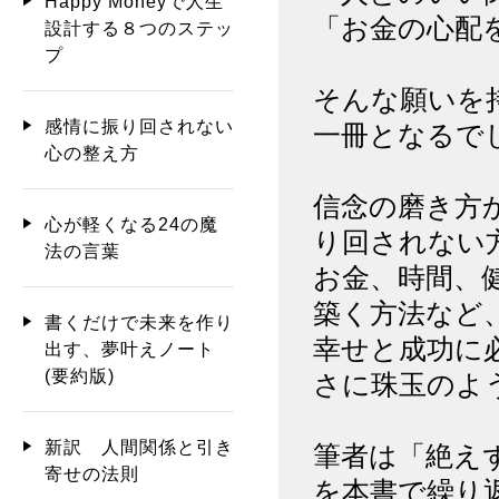
Happy Moneyで人生
「お金の心配
設計する８つのステッ
プ
そんな願いを
感情に振り回されない
一冊となるで
心の整え方
信念の磨き方
心が軽くなる24の魔
り回されない
法の言葉
お金、時間、
築く方法など
書くだけで未来を作り
幸せと成功に
出す、夢叶えノート
(要約版)
さに珠玉のよ
新訳 人間関係と引き
筆者は「絶え
寄せの法則
を本書で繰り