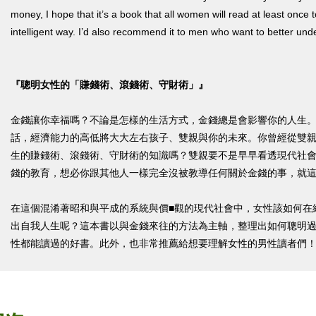
money, I hope that it’s a book that all women will read at least once t
intelligent way. I’d also recommend it to men who want to better und
『聰明女性的「賺錢術、滾錢術、守財術」』
金錢讓你幸福嗎？不論是怎樣的生活方式，金錢總是會影響你的人生
話，經濟能力的高低將大大左右孩子、雙親與你的未來。你曾經從雙
生的賺錢術、滾錢術、守財術的知識嗎？雙親要不是早早看透現代社
錢的教育，想必你跟其他人一樣完全沒被教導任何關於金錢的事，就
在這個混淆著昭和與平成的系統與價■觀的現代社會中，女性該如何在
出自我人生呢？這本書以與金錢來往的方法為主軸，整理出如何聰明
性都能讀過的好書。此外，也非常推薦給想要理解女性的男性讀者們