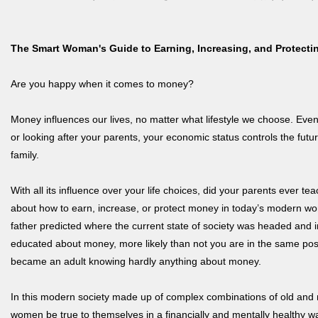
The Smart Woman's Guide to Earning, Increasing, and Protect
Are you happy when it comes to money?
Money influences our lives, no matter what lifestyle we choose. Eve
or looking after your parents, your economic status controls the futu
family.
With all its influence over your life choices, did your parents ever t
about how to earn, increase, or protect money in today’s modern w
father predicted where the current state of society was headed and 
educated about money, more likely than not you are in the same pos
became an adult knowing hardly anything about money.
In this modern society made up of complex combinations of old an
women be true to themselves in a financially and mentally healthy w