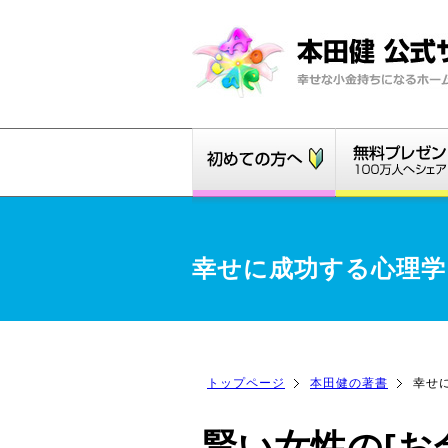
幸せに成功する心理学
トップページ
本田健の著書
幸せ
賢い女性の[お