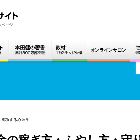
に成功する心理学
金の稼ぎ方・ふやし方・守り