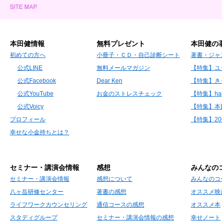
本田健情報
無料プレゼント
本田健の
初めての方へ
小冊子・ＣＤ・自己診断シート
著書・ジャ
公式LINE
無料メールマガジン
【特集】ユ
公式Facebook
Dear Ken
【特集】き
公式YouTube
お金のストレスチェック
【特集】hap
公式Voicy
【特集】本
プロフィール
【特集】2
幸せな小金持ちとは？
セミナー・講演会情報
感想
みんなの
セミナー・講演会情報
感想について
みんなのコ
八ヶ岳研修センター
著書の感想
オススメ映
ライフワークカウンセリング
通信コースの感想
オススメ本
スタディグループ
セミナー・講演会情報の感想
幸せノート