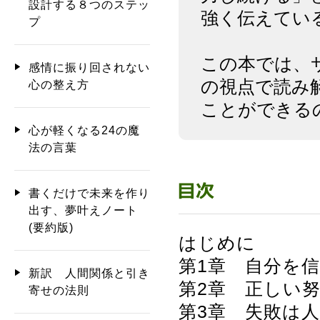
設計する８つのステッ
強く伝えてい
プ
この本では、
感情に振り回されない
の視点で読み
心の整え方
ことができる
心が軽くなる24の魔
法の言葉
書くだけで未来を作り
出す、夢叶えノート
(要約版)
はじめに
第1章 自分を
新訳 人間関係と引き
第2章 正しい
寄せの法則
第3章 失敗は