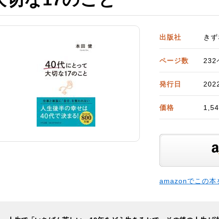
出版社
きず
ページ数
23
発行日
202
価格
1,
amazonでこの