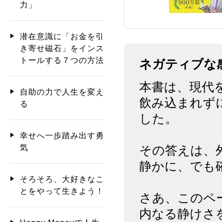
力」
潜在意識に「お金を引
き寄せ磁石」をインス
トールする７つの方法
ネガティブな
本書は、現代
自助の力で人生を変え
飲み込まれず
る
した。
幸せへ一歩踏み出す勇
気
その答えは、
静かに、でも
そろそろ、大好きなこ
とをやって生きよう！
さあ、このペ
内なる静けさ