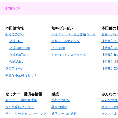
本田健情報
無料プレゼント
本田健の
初めての方へ
小冊子・ＣＤ・自己診断シート
著書・ジャ
公式LINE
無料メールマガジン
【特集】ユ
公式Facebook
Dear Ken
【特集】き
公式YouTube
お金のストレスチェック
【特集】hap
公式Voicy
【特集】本
プロフィール
【特集】2
幸せな小金持ちとは？
セミナー・講演会情報
感想
みんなの
セミナー・講演会情報
感想について
みんなのコ
八ヶ岳研修センター
著書の感想
オススメ映
ライフワークカウンセリング
通信コースの感想
オススメ本