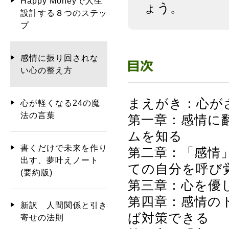
Happy Moneyで人生
ょう。
設計する８つのステッ
プ
感情に振り回されな
い心の整え方
まえがき：心が
心が軽くなる24の魔
法の言葉
第一章：感情に
ムを知る
書くだけで未来を作り
第二章：「感情
出す、夢叶えノート
ての自分を呼び
(要約版)
第三章：心を優
第四章：感情の
新訳 人間関係と引き
ば対策できる
寄せの法則