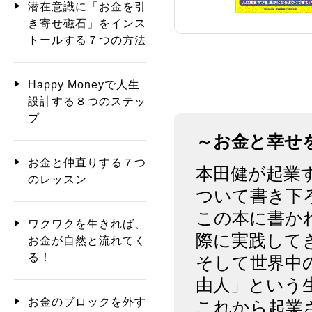
潜在意識に「お金を引
き寄せ磁石」をインス
トールする７つの方法
Happy Moneyで人生
設計する８つのステッ
プ
～お金と幸せ
お金と仲直りする７つ
本田健が起業
のレッスン
ついて書き下
この本に書か
ワクワクを生きれば、
際に実践して
お金が自然と流れてく
る！
そして世界中
由人」という
お金のブロックを外す
これから起業