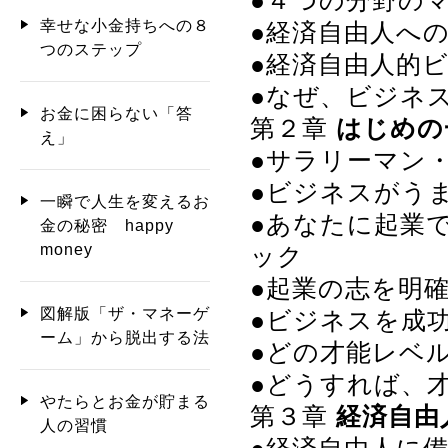
●４つの分野の
幸せな小金持ちへの８
●経済自由人へ
つのステップ
●経済自由人的
●なぜ、ビジネ
お金に困らない「答
第２章
はじめの
え」
●サラリーマン
●ビジネスがう
一瞬で人生を変えるお
●あなたに起業
金の秘密 happy
money
ック
●起業の志を明
図解版「ザ・マネーゲ
●ビジネスを成
ーム」から脱出する法
●どの才能レベ
●どうすれば、
やたらとお金が貯まる
第３章
経済自由
人の習慣