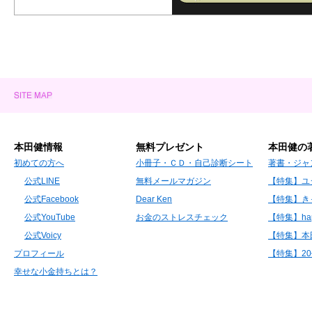
本田健情報
無料プレゼント
本田健の
初めての方へ
小冊子・ＣＤ・自己診断シート
著書・ジャ
公式LINE
無料メールマガジン
【特集】ユ
公式Facebook
Dear Ken
【特集】き
公式YouTube
お金のストレスチェック
【特集】hap
公式Voicy
【特集】本
プロフィール
【特集】2
幸せな小金持ちとは？