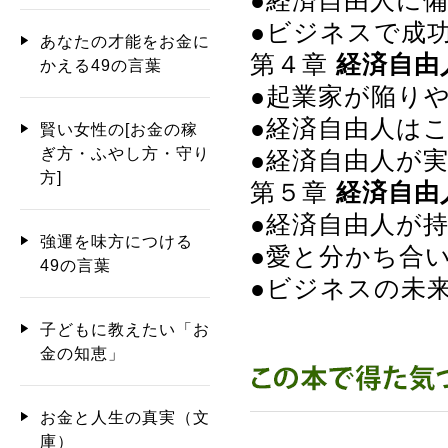
●経済自由人に
●ビジネスで成
あなたの才能をお金に
第４章
経済自由
かえる49の言葉
●起業家が陥り
●経済自由人は
賢い女性の[お金の稼
ぎ方・ふやし方・守り
●経済自由人が
方]
第５章
経済自由
●経済自由人が
強運を味方につける
●愛と分かち合
49の言葉
●ビジネスの未
子どもに教えたい「お
金の知恵」
お金と人生の真実（文
庫）