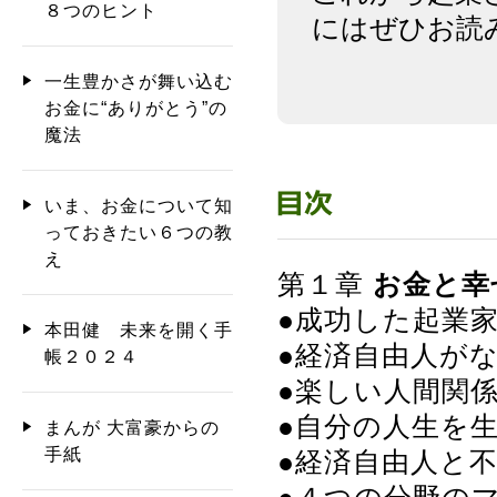
８つのヒント
にはぜひお読
一生豊かさが舞い込む
お金に“ありがとう”の
魔法
いま、お金について知
っておきたい６つの教
え
第１章
お金と幸
●成功した起業
本田健 未来を開く手
●経済自由人が
帳２０２４
●楽しい人間関
●自分の人生を
まんが 大富豪からの
手紙
●経済自由人と