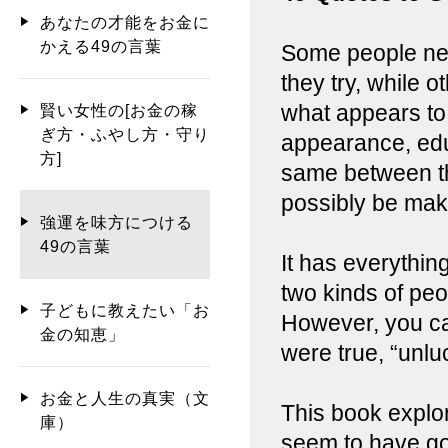
あなたの才能をお金に
かえる49の言葉
Some people nev
they try, while 
what appears to 
賢い女性の[お金の稼
ぎ方・ふやし方・守り
appearance, educ
方]
same between th
possibly be mak
強運を味方につける
49の言葉
It has everythin
two kinds of peo
子どもに教えたい「お
However, you can’
金の知恵」
were true, “unl
お金と人生の真実（文
This book explo
庫）
seem to have go