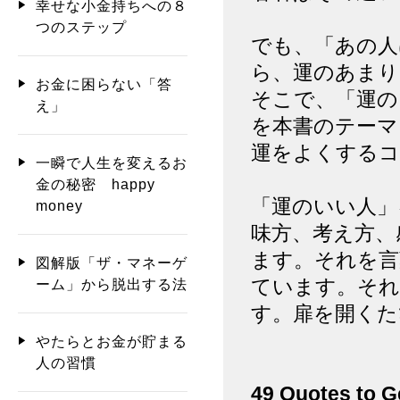
幸せな小金持ちへの８
つのステップ
でも、「あの人
ら、運のあまり
お金に困らない「答
そこで、「運の
え」
を本書のテーマ
運をよくする
一瞬で人生を変えるお
金の秘密 happy
「運のいい人」
money
味方、考え方、
ます。それを言
図解版「ザ・マネーゲ
ています。それ
ーム」から脱出する法
す。扉を開くた
やたらとお金が貯まる
人の習慣
49 Quotes to G