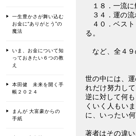
１８．一流に
３４．運の流
一生豊かさが舞い込む
４０．ベスト
お金に“ありがとう”の
魔法
る。
など、全４９
いま、お金について知
っておきたい６つの教
え
世の中には、運
本田健 未来を開く手
れだけ努力し
帳２０２４
逆に対して何も
くいく人もいま
まんが 大富豪からの
に、いったい何
手紙
著者はその違い