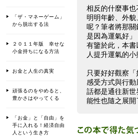
相反的什麼事也
明明年齡、外貌
「ザ・マネーゲーム」
から脱出する法
呢？筆者將那關
是因為運氣好」
２０１１年版 幸せな
有鑒於此，本書
小金持ちになる方法
人提升運氣的小
お金と人生の真実
只要好好觀察「
感受方式與行動
話都是通往新世
頑張るのをやめると、
豊かさはやってくる
能性也隨之展開
「お金」と「自由」を
手に入れる！経済自由
人という生き方