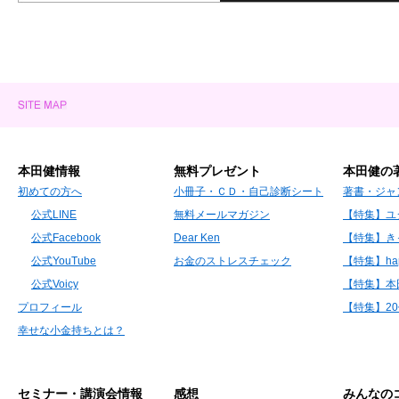
本田健情報
無料プレゼント
本田健の
初めての方へ
小冊子・ＣＤ・自己診断シート
著書・ジャ
公式LINE
無料メールマガジン
【特集】ユ
公式Facebook
Dear Ken
【特集】き
公式YouTube
お金のストレスチェック
【特集】hap
公式Voicy
【特集】本
プロフィール
【特集】2
幸せな小金持ちとは？
セミナー・講演会情報
感想
みんなの