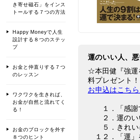
き寄せ磁石」をインス
トールする７つの方法
Happy Moneyで人生
設計する８つのステッ
プ
運のいい人、悪
お金と仲直りする７つ
☆本田健『強運
のレッスン
料プレゼント！
お申込はこちら
ワクワクを生きれば、
お金が自然と流れてく
１．「感謝で
る！
２．運のいい
５．きれいに
お金のブロックを外す
１２．「運」
８つのヒント