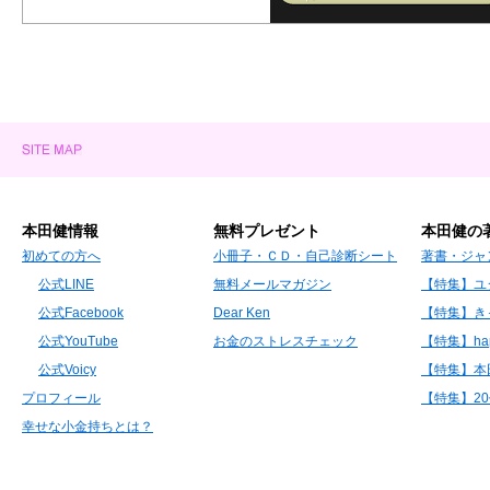
本田健情報
無料プレゼント
本田健の
初めての方へ
小冊子・ＣＤ・自己診断シート
著書・ジャ
公式LINE
無料メールマガジン
【特集】ユ
公式Facebook
Dear Ken
【特集】き
公式YouTube
お金のストレスチェック
【特集】hap
公式Voicy
【特集】本
プロフィール
【特集】2
幸せな小金持ちとは？