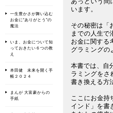
あっという間
います。
一生豊かさが舞い込む
お金に“ありがとう”の
その秘密は「
魔法
までの人生で
お金に関する
いま、お金について知
っておきたい６つの教
グラミングの
え
本書では、自
本田健 未来を開く手
ラミングをさ
帳２０２４
書き換える方
まんが 大富豪からの
ここにお金持
手紙
インド」を書