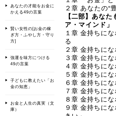
あなたの才能をお金に
２章 あなたの“
かえる49の言葉
【二部】あなた
ア・マインド」
賢い女性の[お金の稼
１章 金持ちに
ぎ方・ふやし方・守り
る
方]
２章 金持ちに
３章 金持ちに
強運を味方につける
49の言葉
４章 金持ちに
５章 金持ちに
子どもに教えたい「お
６章 金持ちに
金の知恵」
７章 金持ちに
８章 金持ちに
お金と人生の真実（文
９章 金持ちに
庫）
きい」