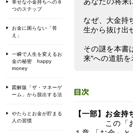
あなたの将来
幸せな小金持ちへの８
つのステップ
なぜ、大金持
お金に困らない「答
生から抜け出
え」
その謎を本書
一瞬で人生を変えるお
来”への道筋
金の秘密 happy
money
図解版「ザ・マネーゲ
ーム」から脱出する法
【一部】お金持
やたらとお金が貯まる
人の習慣
この「お金
１章 「お金」