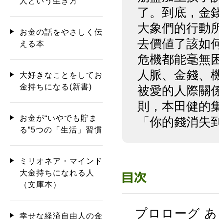
人という生き方
了。到底，金
大象們的行動
お金の話をやさしく伝
去價値了該如
える本
危機都能毫無
人脈、金錢、
大好きなことをしてお
金持ちになる(新書)
被愛的人際關
則，本田健的
お金が“いやでも貯ま
「你的錢消失
る”5つの「生活」習慣
ミリオネア・マインド
大金持ちになれる人
（文庫本）
プロローグ あ
幸せな経済自由人の金