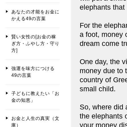
elephants that 
あなたの才能をお金に
かえる49の言葉
For the elephan
a foot, money c
賢い女性の[お金の稼
dream come tru
ぎ方・ふやし方・守り
方]
One day, the vi
強運を味方につける
money due to t
49の言葉
country of Gre
small child.
子どもに教えたい「お
金の知恵」
So, where did 
the elephants 
お金と人生の真実（文
your money di
庫）