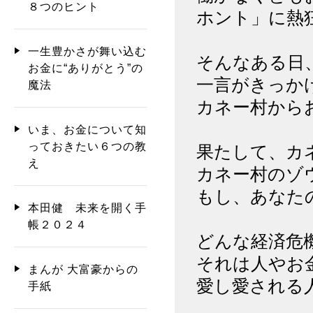
８つのヒント
ホント」に熱
一生豊かさが舞い込む
そんなある日
お金に“ありがとう”の
一言がきっか
魔法
カネー村から
いま、お金について知
っておきたい６つの教
果たして、カ
え
カネー村のゾ
もし、あなた
本田健 未来を開く手
帳２０２４
どんな経済危
それは人やお
まんが 大富豪からの
愛し愛される
手紙