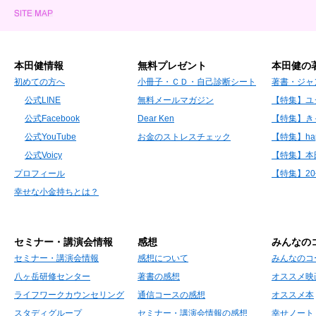
本田健情報
無料プレゼント
本田健の
初めての方へ
小冊子・ＣＤ・自己診断シート
著書・ジャ
公式LINE
無料メールマガジン
【特集】ユ
公式Facebook
Dear Ken
【特集】き
公式YouTube
お金のストレスチェック
【特集】hap
公式Voicy
【特集】本
プロフィール
【特集】2
幸せな小金持ちとは？
セミナー・講演会情報
感想
みんなの
セミナー・講演会情報
感想について
みんなのコ
八ヶ岳研修センター
著書の感想
オススメ映
ライフワークカウンセリング
通信コースの感想
オススメ本
スタディグループ
セミナー・講演会情報の感想
幸せノート