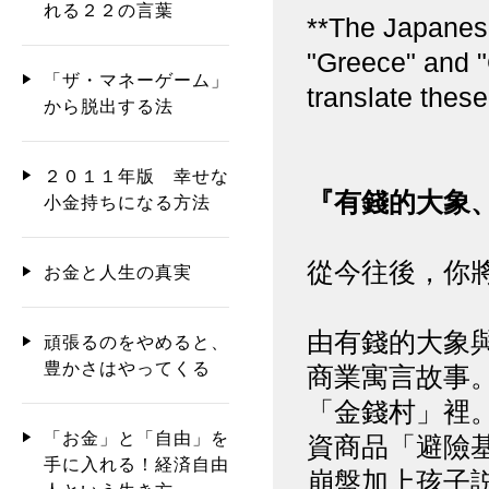
れる２２の言葉
**The Japanes
"Greece" and "
「ザ・マネーゲーム」
translate thes
から脱出する法
２０１１年版 幸せな
『有錢的大象
小金持ちになる方法
從今往後，你
お金と人生の真実
由有錢的大象
頑張るのをやめると、
豊かさはやってくる
商業寓言故事
「金錢村」裡
「お金」と「自由」を
資商品「避險
手に入れる！経済自由
崩盤加上孩子