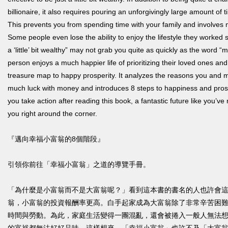
billionaire, it also requires pouring an unforgivingly large amount of 
This prevents you from spending time with your family and involves mo
Some people even lose the ability to enjoy the lifestyle they worked 
a ‘little’ bit wealthy” may not grab you quite as quickly as the word “m
person enjoys a much happier life of prioritizing their loved ones and
treasure map to happy prosperity. It analyzes the reasons you and 
much luck with money and introduces 8 steps to happiness and prosper
you take action after reading this book, a fantastic future like you’v
you right around the corner.
『邁向幸福小富翁的8個階段』
引領你前往「幸福小富翁」之道的導覽手冊。
「為什麼是小富翁而不是大富翁呢？」看到這本書的書名的人也許會
翁，小富翁的投資報酬率更高。白手起家成為大富翁除了非常辛苦困
時間與勞動。為此，家庭生活變得一團混亂，還會被捲入一般人無法