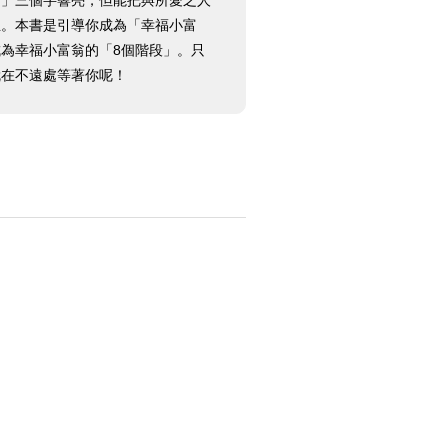
翁」三個字響亮，但能把與所愛之人
生。本書是引導你成為「幸福小富
為幸福小富翁的「8個階段」。只
就在不遠處等著你呢！