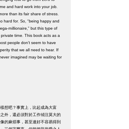
time and hard work into your job.
re than its fair share of stress.
so hard for. So, “being happy and
ega-millionaire,” but this type of
 private time. This book acts as a
most people don’t seem to have
ity that we all need to hear. If
e never imagined may be waiting for
這樣想吧？事實上，比起成為大富
難之外，還必須對於工作傾注莫大的
想像的麻煩事，甚至連好不容易得到