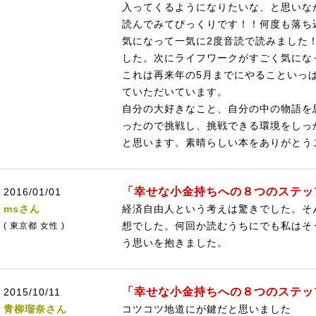
入ってくるようになりたいな、と思いな
読んでみてびっくりです！！何度も落ち
気になって一気に2度音読で読みました
した。次にライフワークがすごく気にな
これは再来年の5月までにやることいっ
ていただいています。
自分の大好きなこと、自分の中の物語を
ったので挑戦し、挑戦できる環境をしっ
と思います。素晴らしい本をありがとう
「幸せな小金持ちへの８つのステッ
2016/01/01
msさん
経済自由人という考えは驚きでした。そ
想でした。何回か読むうちにでも私はそ
( 東京都 女性 )
う思いを抱きました。
「幸せな小金持ちへの８つのステッ
2015/10/11
青柳瑠奈さん
コツコツ地道にが鍵だと思いました