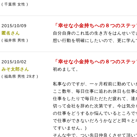
( 千葉県 女性 )
「幸せな小金持ちへの８つのステッ
2015/10/09
匿名さん
自分自身のこれ迄の生き方をはんせいで
想い行動を明確にしたいので、更に学ん
( 福井県 男性 )
「幸せな小金持ちへの８つのステッ
2015/10/02
みそ太郎さん
初めまして。
( 福島県 男性 29才 )
私事なのですが、一ヶ月程前に勤めてい
ここ数年、毎日仕事に追われ休日も仕事
仕事をしたりで毎日ただただ疲れて、達
切って会社を辞めた次第です。今は気分を
の仕事をどうするか悩んでいるところで
で仕事ができないだろうかなどと悶々と
てすいません。)
そんな中で、つい先日仲良くさせて頂い