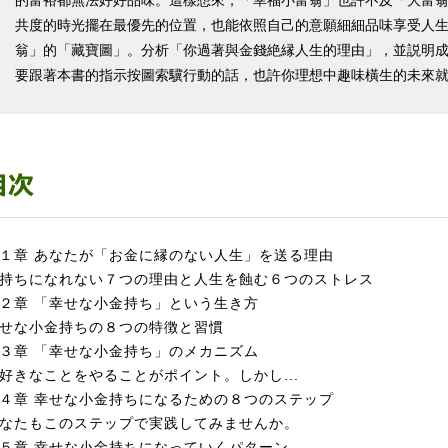
的富裕都無法好好品味。這樣想來，「幸福小富翁」也許不及「大富
共度的時光擺在最優先的位置，也能依照自己的意願細細品味享受人
翁」的「藏寶圖」。分析「你過著與金錢絶縁人生的理由」，並説明成
要跟著本書的指示按圖索驥行動的話，也許你理想中趣味橫生的未來
１章 あなたが「お金に縁のない人生」を送る理由
持ちになれない７つの理由と人生を蝕む６つのストレス
２章 「幸せな小金持ち」という生き方
せな小金持ちの８つの特徴と習慣
３章 「幸せな小金持ち」のメカニズム
好きなことをやることがポイント。しかし...
４章 幸せな小金持ちになるための８つのステップ
なたもこのステップで実践してみませんか。
５章 幸せな小金持ちになっていくパターン