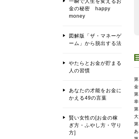
一瞬で人生を変えるお
金の秘密 happy
money
図解版「ザ・マネーゲ
ーム」から脱出する法
やたらとお金が貯まる
人の習慣
第
金
あなたの才能をお金に
第
かえる49の言葉
幸
第
大
賢い女性の[お金の稼
第
ぎ方・ふやし方・守り
あ
方]
第