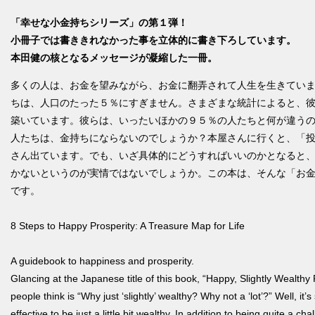
「幸せな小金持ちシリーズ」の第１弾！
小冊子では書ききれなかった事を立体的に書き下ろしています。
本田健の核となるメッセージが凝縮した一冊。
多くの人は、お金を望みながら、お金に翻弄されて人生を生きてい
ちは、人口のたった５％にすぎません。さまざまな統計によると、
築いています。彼らは、いったいほかの９５％の人たちと何が違う
人たちは、金持ちにならないのでしょうか？本屋さんに行くと、「
さん出ています。でも、いざ具体的にどうすればいいのかとなると
かないというのが実情ではないでしょうか。この本は、そんな「お
です。
8 Steps to Happy Prosperity: A Treasure Map for Life
A guidebook to happiness and prosperity.
Glancing at the Japanese title of this book, “Happy, Slightly Wealthy 
people think is “Why just ‘slightly’ wealthy? Why not a ‘lot’?” Well, it
effective to be just a little bit wealthy. In addition to being quite a ch