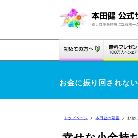
お金に振り回されな
トップページ
本田健の著書
お金
幸せな小金持