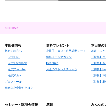
本田健情報
無料プレゼント
本田健の
初めての方へ
小冊子・ＣＤ・自己診断シート
著書・ジャ
公式LINE
無料メールマガジン
【特集】ユ
公式Facebook
Dear Ken
【特集】き
公式YouTube
お金のストレスチェック
【特集】hap
公式Voicy
【特集】本
プロフィール
【特集】2
幸せな小金持ちとは？
セミナー・講演会情報
感想
みんなの