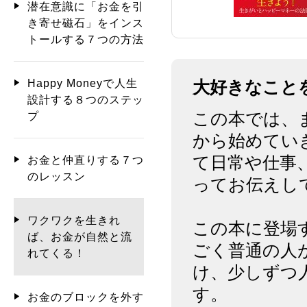
潜在意識に「お金を引
き寄せ磁石」をインス
トールする７つの方法
Happy Moneyで人生
大好きなこと
設計する８つのステッ
この本では、
プ
から始めてい
て日常や仕事
お金と仲直りする７つ
のレッスン
ってお伝えし
ワクワクを生きれ
この本に登場
ば、お金が自然と流
ごく普通の人
れてくる！
け、少しずつ
す。
お金のブロックを外す