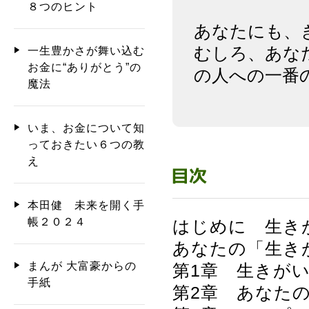
８つのヒント
あなたにも、
むしろ、あな
一生豊かさが舞い込む
お金に“ありがとう”の
の人への一番
魔法
いま、お金について知
っておきたい６つの教
え
本田健 未来を開く手
帳２０２４
はじめに 生き
あなたの「生き
まんが 大富豪からの
第1章 生きが
手紙
第2章 あなた