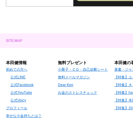
本田健情報
無料プレゼント
本田健の
初めての方へ
小冊子・ＣＤ・自己診断シート
著書・ジャ
公式LINE
無料メールマガジン
【特集】ユ
公式Facebook
Dear Ken
【特集】き
公式YouTube
お金のストレスチェック
【特集】hap
公式Voicy
【特集】本
プロフィール
【特集】2
幸せな小金持ちとは？