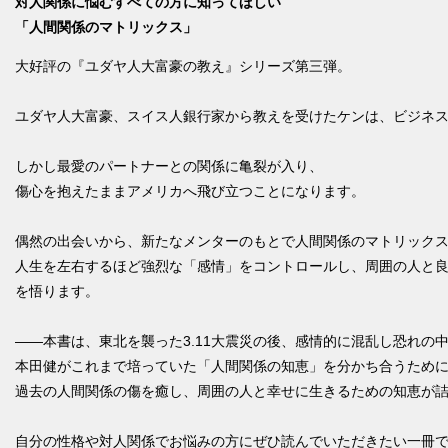
対人関係に悩むすべての方に知ってほしい
「人間関係のマトリックス」
大好評の『ユダヤ人大富豪の教え』シリーズ第三弾。
ユダヤ人大富豪、スイス人銀行家から教えを受けたケンは、ビジネ
しかし最愛のパートナーとの関係に亀裂が入り、
傷心を抱えたままアメリカへ飛び立つことになります。
偶然の出会いから、新たなメンターのもとで人間関係のマトリック
人生を左右するほど強烈な「感情」をコントロールし、周囲の人と
を悟ります。
――本書は、東北を襲った3.11大震災の後、感情的に混乱し恐れの
本田健がこれまで培っていた「人間関係の知恵」を分かち合うため
過去の人間関係の傷を癒し、周囲の人と幸せに生きるための知恵が
自分の性格や対人関係でお悩みの方にぜひ読んでいただきたい一冊