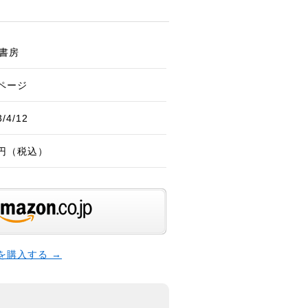
書房
8ページ
3/4/12
5円（税込）
本を購入する →