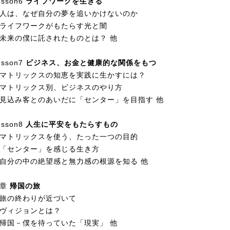
esson6
ライフワークを生きる
人は、なぜ自分の夢を追いかけないのか
ライフワークがもたらす光と闇
未来の僕に託されたものとは？ 他
esson7
ビジネス、お金と健康的な関係をもつ
マトリックスの知恵を実践に生かすには？
マトリックス別、ビジネスのやり方
見込み客とのあいだに「センター」を目指す 他
esson8
人生に平安をもたらすもの
マトリックスを使う、たった一つの目的
「センター」を感じる生き方
自分の中の絶望感と無力感の根源を知る 他
終章
帰国の旅
旅の終わりが近づいて
ヴィジョンとは？
帰国－僕を待っていた「現実」 他