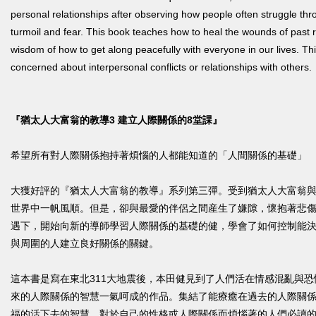
personal relationships after observing how people often struggle thro
turmoil and fear. This book teaches how to heal the wounds of past r
wisdom of how to get along peacefully with everyone in our lives. Th
concerned about interpersonal conflicts or relationships with others.
『猶太人大富翁的教導3 建立人際關係的8堂課』
希望所有對人際關係抱持著煩惱的人都能知道的「人間關係的基礎」
大獲好評的『猶太人大富翁的教導』系列第三彈。受到猶太人大富翁
世界中一帆風順。但是，卻與最愛的伴侶之間産生了嫌隙，懷抱著悲
遇下，開始向新的導師學習人際關係的基礎的健，學會了如何控制能
與周圍的人建立良好關係的關鍵。
這本書是寫在東北311大地震後，本田健見到了人們活在情感混亂與
來的人際關係的智慧一氣呵成的作品。集結了能療癒在過去的人際關
福的活下去的智慧。對於自己的性格或人際關係而煩惱著的人們必讀