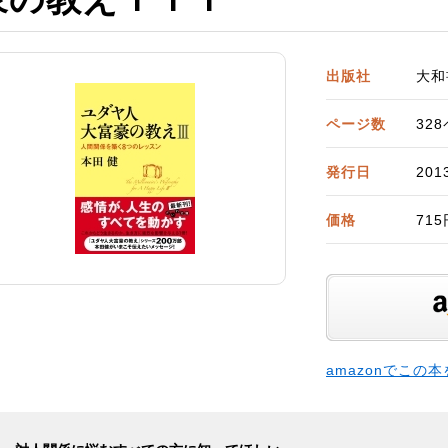
出版社
大和
ページ数
32
発行日
201
価格
71
amazonでこの