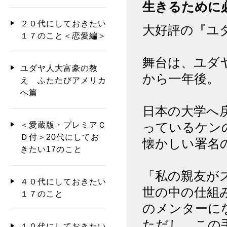
生きるために
２０代にしておきたい
大好評の『ユ
１７のこと＜恋愛編＞
舞台は、ユダ
ユダヤ人大富豪の教
から一年後。
え ふたたびアメリカ
へ篇
日本の大学へ
っているケン
＜愛蔵版・プレミアＣ
Ｄ付＞20代にしてお
懐かしい署名
きたい17のこと
「私の親友が
４０代にしておきたい
世の中の仕組
１７のこと
のメンターに
ただし、この
１０代にしておきたい