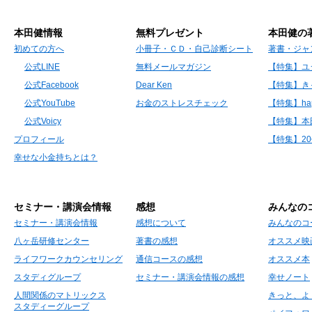
本田健情報
無料プレゼント
本田健の
初めての方へ
小冊子・ＣＤ・自己診断シート
著書・ジャ
公式LINE
無料メールマガジン
【特集】ユ
公式Facebook
Dear Ken
【特集】き
公式YouTube
お金のストレスチェック
【特集】hap
公式Voicy
【特集】本
プロフィール
【特集】2
幸せな小金持ちとは？
セミナー・講演会情報
感想
みんなの
セミナー・講演会情報
感想について
みんなのコ
八ヶ岳研修センター
著書の感想
オススメ映
ライフワークカウンセリング
通信コースの感想
オススメ本
スタディグループ
セミナー・講演会情報の感想
幸せノート
人間関係のマトリックス
きっと、よ
スタディーグループ