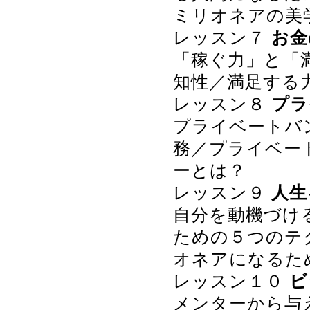
ミリオネアの美
レッスン７
お金
「稼ぐ力」と「
知性／満足する
レッスン８
プラ
プライベートバ
務／プライベー
ーとは？
レッスン９
人生
自分を動機づけ
ための５つのテ
オネアになるた
レッスン１０
ビ
メンターから与