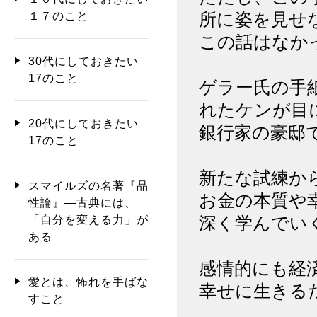
所に姿を見せ
１７のこと
この話はなか
30代にしておきたい
17のこと
ゲラー氏の手
れたケンが目
20代にしておきたい
銀行家の豪邸
17のこと
新たな試練か
スマイルズの名著『品
お金の本質や
性論』―古典には、
深く学んでい
「自分を変える力」が
ある
感情的にも経
愛とは、怖れを手ばな
幸せに生きる
すこと