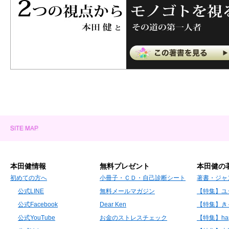
本田健情報
無料プレゼント
本田健の
初めての方へ
小冊子・ＣＤ・自己診断シート
著書・ジャ
公式LINE
無料メールマガジン
【特集】ユ
公式Facebook
Dear Ken
【特集】き
公式YouTube
お金のストレスチェック
【特集】hap