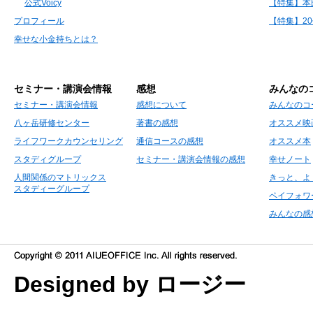
公式Voicy
【特集】本
プロフィール
【特集】2
幸せな小金持ちとは？
セミナー・講演会情報
感想
みんなの
セミナー・講演会情報
感想について
みんなのコ
八ヶ岳研修センター
著書の感想
オススメ映
ライフワークカウンセリング
通信コースの感想
オススメ本
スタディグループ
セミナー・講演会情報の感想
幸せノート
人間関係のマトリックス
きっと、よ
スタディーグループ
ペイフォワ
みんなの感
Designed by ロージー