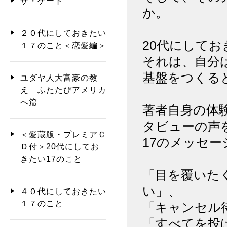
ザ・ゲート
か。
２０代にしておきたい
20代にして
１７のこと＜恋愛編＞
それは、自分
基盤をつくる
ユダヤ人大富豪の教
え ふたたびアメリカ
へ篇
著者自身の体
タビューの声
＜愛蔵版・プレミアＣ
17のメッセ
Ｄ付＞20代にしてお
きたい17のこと
「目を覆いた
い」、
４０代にしておきたい
１７のこと
「キャンセル
「すべてを投