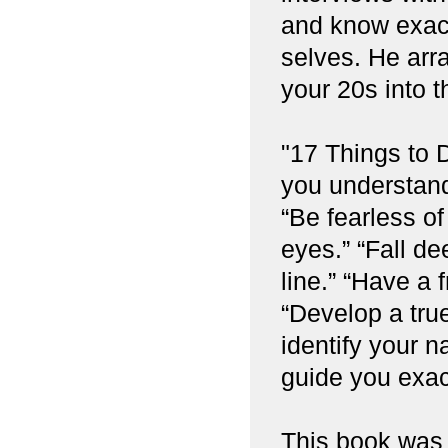
and know exact
selves. He arr
your 20s into t
"17 Things to D
you understand
“Be fearless o
eyes.” “Fall de
line.” “Have a 
“Develop a true
identify your n
guide you exac
This book was w