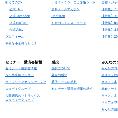
初めての方へ
小冊子・ＣＤ・自己診断シート
著書・ジャ
公式LINE
無料メールマガジン
【特集】ユ
公式Facebook
Dear Ken
【特集】き
公式YouTube
お金のストレスチェック
【特集】hap
公式Voicy
【特集】本
プロフィール
【特集】2
幸せな小金持ちとは？
セミナー・講演会情報
感想
みんなの
セミナー・講演会情報
感想について
みんなのコ
八ヶ岳研修センター
著書の感想
オススメ映
ライフワークカウンセリング
通信コースの感想
オススメ本
スタディグループ
セミナー・講演会情報の感想
幸せノート
人間関係のマトリックス
きっと、よ
スタディーグループ
ペイフォワ
みんなの感