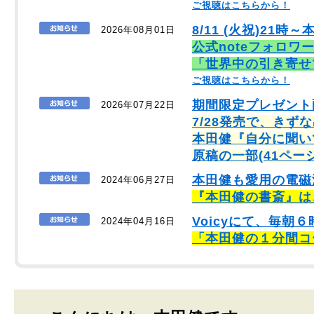
ご視聴はこちらから！
8/11 (火祝)21時～
2026年08月01日
公式noteフォロワ
「世界中の引き寄せ
ご視聴はこちらから！
期間限定プレゼント
2026年07月22日
7/28発売で、きず
本田健『自分に聞い
原稿の一部(41ペー
本田健も愛用の電磁
2024年06月27日
『本田健の書斎』は
Voicyにて、毎
2024年04月16日
「本田健の１分間コ