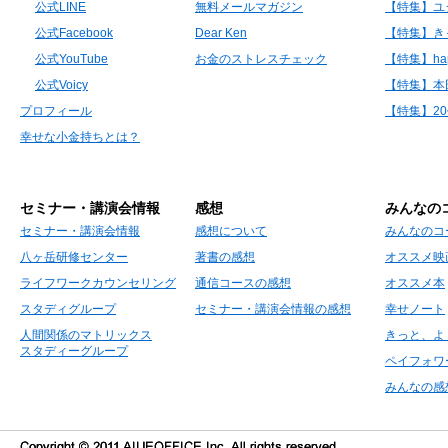
公式LINE
無料メールマガジン
【特集】ユ
公式Facebook
Dear Ken
【特集】き
公式YouTube
お金のストレスチェック
【特集】hap
公式Voicy
【特集】本
プロフィール
【特集】2
幸せな小金持ちとは？
セミナー・講演会情報
感想
みんなの
セミナー・講演会情報
感想について
みんなのコ
八ヶ岳研修センター
著書の感想
オススメ映
ライフワークカウンセリング
通信コースの感想
オススメ本
スタディグループ
セミナー・講演会情報の感想
幸せノート
人間関係のマトリックス
きっと、よ
スタディーグループ
ペイフォワ
みんなの感