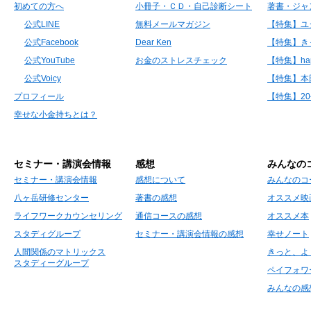
初めての方へ
小冊子・ＣＤ・自己診断シート
著書・ジャ
公式LINE
無料メールマガジン
【特集】ユ
公式Facebook
Dear Ken
【特集】き
公式YouTube
お金のストレスチェック
【特集】hap
公式Voicy
【特集】本
プロフィール
【特集】2
幸せな小金持ちとは？
セミナー・講演会情報
感想
みんなの
セミナー・講演会情報
感想について
みんなのコ
八ヶ岳研修センター
著書の感想
オススメ映
ライフワークカウンセリング
通信コースの感想
オススメ本
スタディグループ
セミナー・講演会情報の感想
幸せノート
人間関係のマトリックス
きっと、よ
スタディーグループ
ペイフォワ
みんなの感