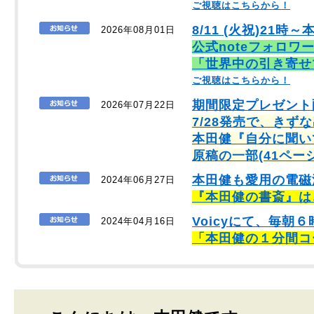
ご視聴はこちらから！
8/11 (火祝)21時～
2026年08月01日
公式noteフォロワ
「世界中の引き寄せ
ご視聴はこちらから！
期間限定プレゼント
2026年07月22日
7/28発売で、きず
本田健『自分に聞い
原稿の一部(41ペー
本田健も愛用の電磁
2024年06月27日
『本田健の書斎』は
Voicyにて、毎
2024年04月16日
「本田健の１分間コ