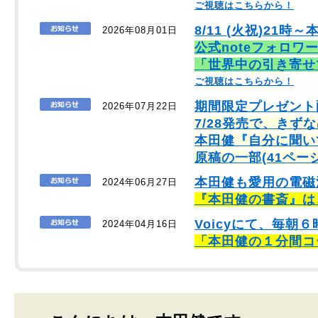
ご視聴はこちらから！
8/11 (火祝)21時～
2026年08月01日
公式noteフォロワ
「世界中の引き寄せ
ご視聴はこちらから！
期間限定プレゼント
2026年07月22日
7/28発売で、きず
本田健『自分に聞い
原稿の一部(41ペー
本田健も愛用の電磁
2024年06月27日
『本田健の書斎』は
Voicyにて、毎
2024年04月16日
「本田健の１分間コ