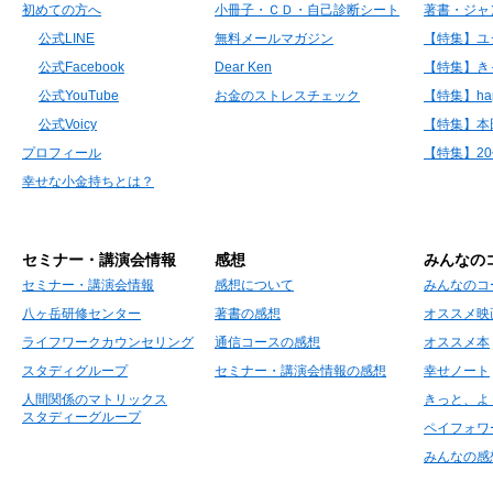
初めての方へ
小冊子・ＣＤ・自己診断シート
著書・ジャ
公式LINE
無料メールマガジン
【特集】ユ
公式Facebook
Dear Ken
【特集】き
公式YouTube
お金のストレスチェック
【特集】hap
公式Voicy
【特集】本
プロフィール
【特集】2
幸せな小金持ちとは？
セミナー・講演会情報
感想
みんなの
セミナー・講演会情報
感想について
みんなのコ
八ヶ岳研修センター
著書の感想
オススメ映
ライフワークカウンセリング
通信コースの感想
オススメ本
スタディグループ
セミナー・講演会情報の感想
幸せノート
人間関係のマトリックス
きっと、よ
スタディーグループ
ペイフォワ
みんなの感