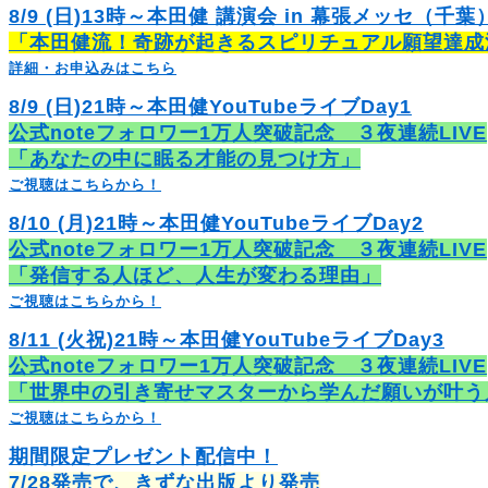
8/9 (日)13時～本田健 講演会 in 幕張メッセ（千葉
「本田健流！奇跡が起きるスピリチュアル願望達成
詳細・お申込みはこちら
8/9 (日)21時～本田健YouTubeライブDay1
公式noteフォロワー1万人突破記念 ３夜連続LIVE
「あなたの中に眠る才能の見つけ方」
ご視聴はこちらから！
8/10 (月)21時～本田健YouTubeライブDay2
公式noteフォロワー1万人突破記念 ３夜連続LIVE
「発信する人ほど、人生が変わる理由」
ご視聴はこちらから！
8/11 (火祝)21時～本田健YouTubeライブDay3
公式noteフォロワー1万人突破記念 ３夜連続LIVE
「世界中の引き寄せマスターから学んだ願いが叶う
ご視聴はこちらから！
期間限定プレゼント配信中！
7/28発売で、きずな出版より発売