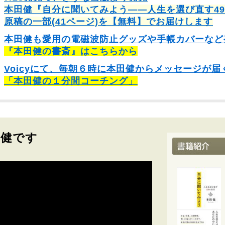
本田健『自分に聞いてみよう――人生を選び直す4
原稿の一部(41ページ)を【無料】でお届けします
本田健も愛用の電磁波防止グッズや手帳カバーなど
『本田健の書斎』はこちらから
Voicyにて、毎朝６時に本田健からメッセージが届
「本田健の１分間コーチング」
田健です