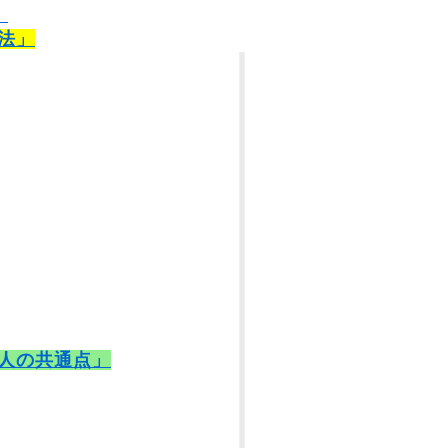
）
法」
人の共通点」