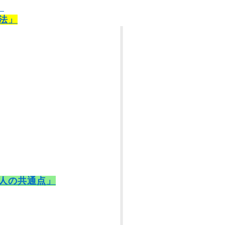
）
法」
人の共通点」