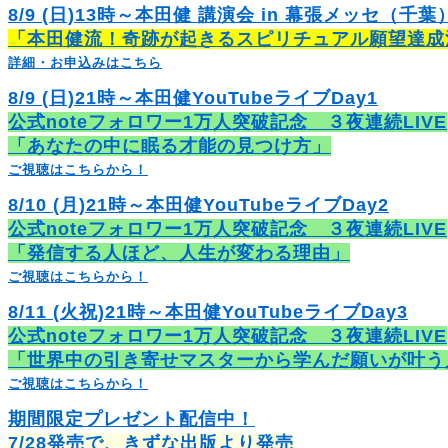
8/9 (日)13時～本田健 講演会 in 幕張メッセ（千葉
「本田健流！奇跡が起きるスピリチュアル願望達成
詳細・お申込みはこちら
8/9 (日)21時～本田健YouTubeライブDay1
公式noteフォロワー1万人突破記念 ３夜連続LIVE
「あなたの中に眠る才能の見つけ方」
ご視聴はこちらから！
8/10 (月)21時～本田健YouTubeライブDay2
公式noteフォロワー1万人突破記念 ３夜連続LIVE
「発信する人ほど、人生が変わる理由」
ご視聴はこちらから！
8/11 (火祝)21時～本田健YouTubeライブDay3
公式noteフォロワー1万人突破記念 ３夜連続LIVE
「世界中の引き寄せマスターから学んだ願いが叶う
ご視聴はこちらから！
期間限定プレゼント配信中！
7/28発売で、きずな出版より発売