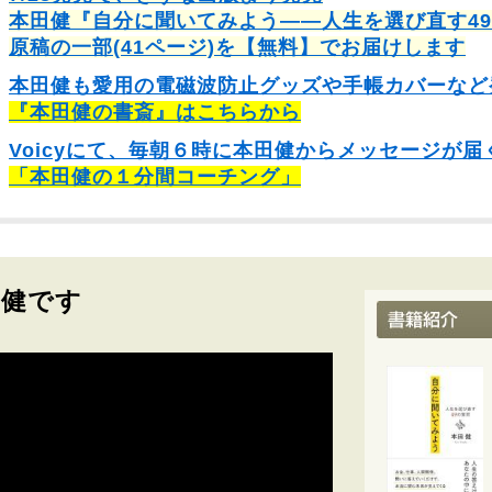
本田健『自分に聞いてみよう――人生を選び直す4
原稿の一部(41ページ)を【無料】でお届けします
本田健も愛用の電磁波防止グッズや手帳カバーなど
『本田健の書斎』はこちらから
Voicyにて、毎朝６時に本田健からメッセージが届
「本田健の１分間コーチング」
田健です