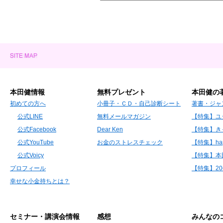
本田健情報
無料プレゼント
本田健の
初めての方へ
小冊子・ＣＤ・自己診断シート
著書・ジャ
公式LINE
無料メールマガジン
【特集】ユ
公式Facebook
Dear Ken
【特集】き
公式YouTube
お金のストレスチェック
【特集】hap
公式Voicy
【特集】本
プロフィール
【特集】2
幸せな小金持ちとは？
セミナー・講演会情報
感想
みんなの