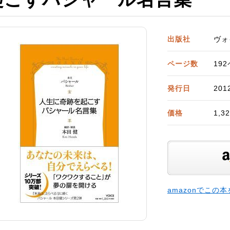
出版社
ヴォ
ページ数
19
発行日
201
価格
1,
amazonでこの