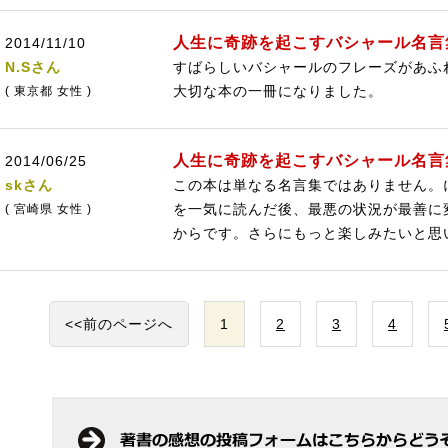
人生に奇跡を起こすバシャール名言
2014/11/10
N.Sさん
すばらしいバシャールのフレーズがあふ
大切な本の一冊になりました。
( 東京都 女性 )
人生に奇跡を起こすバシャール名言
2014/06/25
skさん
この本は単なる名言集ではありません。
を一気に読んだ後、最悪の状況が最善に
( 宮崎県 女性 )
からです。さらにもっと楽しみたいと思
<<前のページへ
1
2
3
4