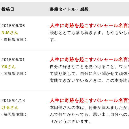
投稿日
書籍タイトル・感想
人生に奇跡を起こすバシャール名言
2015/09/06
N.Mさん
読むととても落ち着きます。もやもやし
す。
( 奈良県 女性 )
人生に奇跡を起こすバシャール名言
2015/05/01
YSさん
自分の好きなことを見つけること、ワク
て繰り返して、自分に言い聞かせて頑張
( 宮城県 男性 )
実践できないでいるときに、この本を読
人生に奇跡を起こすバシャール名言
2015/01/18
けるさん
本田健さんの本は、何冊か読みましたが
んで何年かたっても、思い出し自分への
( 福岡県 女性 )
りがとうございます。