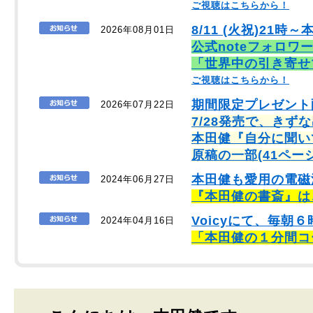
ご視聴はこちらから！
8/11 (火祝)21時～
2026年08月01日
公式noteフォロワ
「世界中の引き寄せ
ご視聴はこちらから！
期間限定プレゼント
2026年07月22日
7/28発売で、きず
本田健『自分に聞い
原稿の一部(41ペー
本田健も愛用の電磁
2024年06月27日
『本田健の書斎』は
Voicyにて、毎
2024年04月16日
「本田健の１分間コ