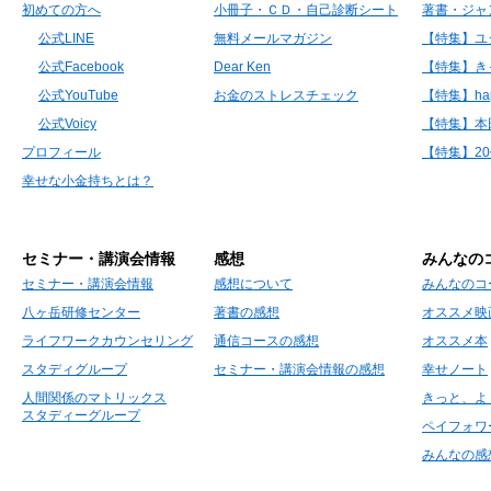
初めての方へ
小冊子・ＣＤ・自己診断シート
著書・ジャ
公式LINE
無料メールマガジン
【特集】ユ
公式Facebook
Dear Ken
【特集】き
公式YouTube
お金のストレスチェック
【特集】hap
公式Voicy
【特集】本
プロフィール
【特集】2
幸せな小金持ちとは？
セミナー・講演会情報
感想
みんなの
セミナー・講演会情報
感想について
みんなのコ
八ヶ岳研修センター
著書の感想
オススメ映
ライフワークカウンセリング
通信コースの感想
オススメ本
スタディグループ
セミナー・講演会情報の感想
幸せノート
人間関係のマトリックス
きっと、よ
スタディーグループ
ペイフォワ
みんなの感