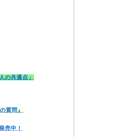
人の共通点」
9の質問』
発売中！