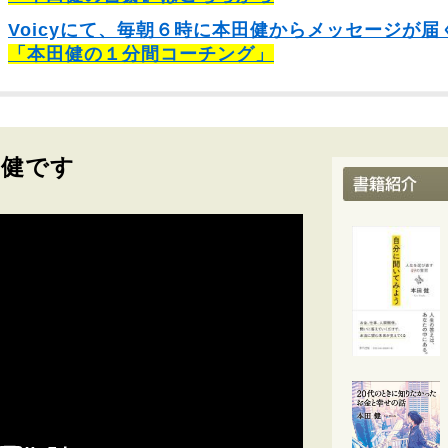
Voicyにて、毎朝６時に本田健からメッセージが届
「本田健の１分間コーチング」
田健です