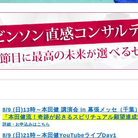
8/9 (日)13時～本田健 講演会 in 幕張メッセ（千葉
「本田健流！奇跡が起きるスピリチュアル願望達成
詳細・お申込みはこちら
8/9 (日)21時～本田健YouTubeライブDay1