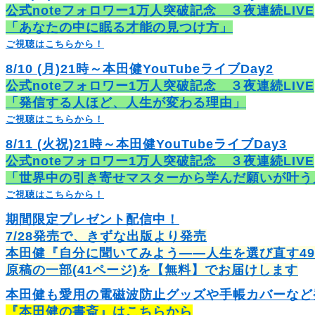
公式noteフォロワー1万人突破記念 ３夜連続LIVE
「あなたの中に眠る才能の見つけ方」
ご視聴はこちらから！
8/10 (月)21時～本田健YouTubeライブDay2
公式noteフォロワー1万人突破記念 ３夜連続LIVE
「発信する人ほど、人生が変わる理由」
ご視聴はこちらから！
8/11 (火祝)21時～本田健YouTubeライブDay3
公式noteフォロワー1万人突破記念 ３夜連続LIVE
「世界中の引き寄せマスターから学んだ願いが叶う
ご視聴はこちらから！
期間限定プレゼント配信中！
7/28発売で、きずな出版より発売
本田健『自分に聞いてみよう――人生を選び直す4
原稿の一部(41ページ)を【無料】でお届けします
本田健も愛用の電磁波防止グッズや手帳カバーなど
『本田健の書斎』はこちらから